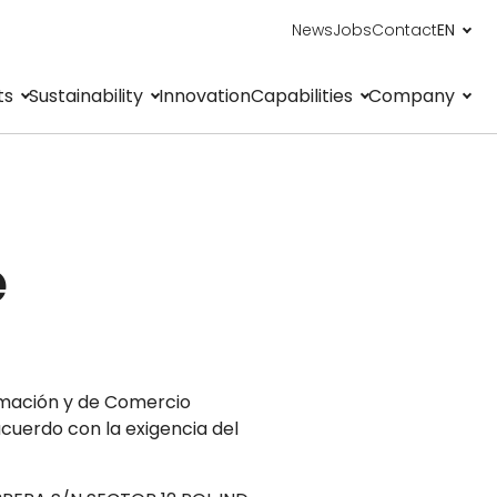
News
Jobs
Contact
EN
ts
Sustainability
Innovation
Capabilities
Company
e
formación y de Comercio
acuerdo con la exigencia del