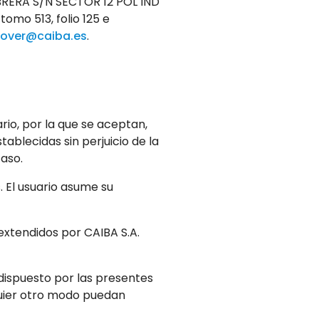
 CABRERA S/N SECTOR 12 POL IND
omo 513, folio 125 e
cover@caiba.es
.
rio, por la que se aceptan,
tablecidas sin perjuicio de la
aso.
. El usuario asume su
 extendidos por CAIBA S.A.
 dispuesto por las presentes
lquier otro modo puedan