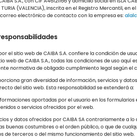
s CAIBA S.A., con CIF A46121166 y domicilio social en ISLA
URIA (VALENCIA), inscrita en el Registro Mercantil, en el t
de correo electrónico de contacto con la empresa es:
alal
 responsabilidades
or el sitio web de CAIBA S.A. confiere la condición de usua
io web de CAIBA S.A., todas las condiciones de uso aquí es
ente normativa de obligado cumplimiento legal según el c
porciona gran diversidad de información, servicios y datos
recto del sitio web. Esta responsabilidad se extenderá a:
 informaciones aportadas por el usuario en los formularios
enidos o servicios ofrecidos por el web.
vicios y datos ofrecidos por CAIBA SA contrariamente a lo
, las buenas costumbres o el orden público, o que de cua
os de terceros o del mismo funcionamiento del sitio web.