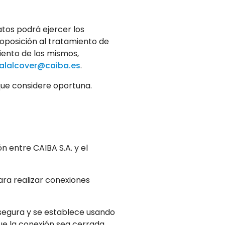
tos podrá ejercer los
 oposición al tratamiento de
iento de los mismos,
alalcover@caiba.es
.
que considere oportuna.
n entre CAIBA S.A. y el
ara realizar conexiones
segura y se establece usando
ue la conexión sea cerrada.