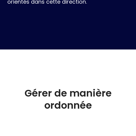
À Ribarroja (Valence) et Retamosa (Tolède),
nous développons deux projets également
orientés dans cette direction.
Gérer de manière
ordonnée